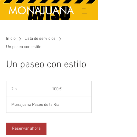
Inicio
Lista de servicios
Un paseo con estilo
Un paseo con estilo
100
euros
2 h
2
100 €
h
Monajuana Paseo de la Ría
Reservar ahora